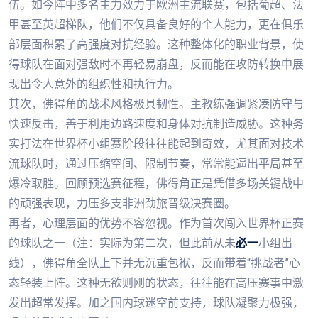
伍。如今阵中多名主力效力于欧洲主流联赛，包括葡超、法
甲甚至英超梯队，他们不仅具备良好的个人能力，更在俱乐
部层面积累了高强度对抗经验。这种整体化的职业背景，使
得球队在面对强敌时不再轻易崩盘，反而能在攻防转换中展
现出令人意外的组织性和执行力。
其次，佛得角的战术风格极具韧性。主教练强调紧凑防守与
快速反击，善于利用边路速度和身体对抗制造威胁。这种务
实打法在世界杯小组赛阶段往往能起到奇效，尤其面对技术
流球队时，通过压缩空间、限制节奏，常常能逼出平局甚至
爆冷取胜。回顾预选赛征程，佛得角正是凭借多场关键战中
的顽强表现，力压多支非洲劲旅晋级决赛圈。
再者，心理层面的优势不容忽视。作为首次闯入世界杯正赛
的球队之一（注：实际为第二次，但此前从未
必一
小组出
线），佛得角全队上下并无沉重包袱，反而带着“挑战者”心
态轻装上阵。这种无欲则刚的状态，往往能在高压赛事中激
发出超常发挥。加之国内球迷空前支持，球队凝聚力极强，