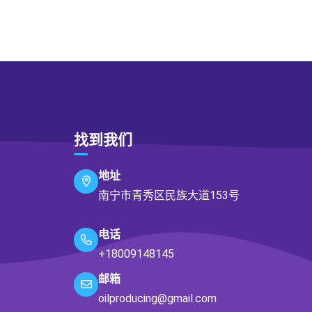
找到我们
地址
南宁市青秀区民族大道153号
电话
+18009148145
邮箱
oilproducing@gmail.com