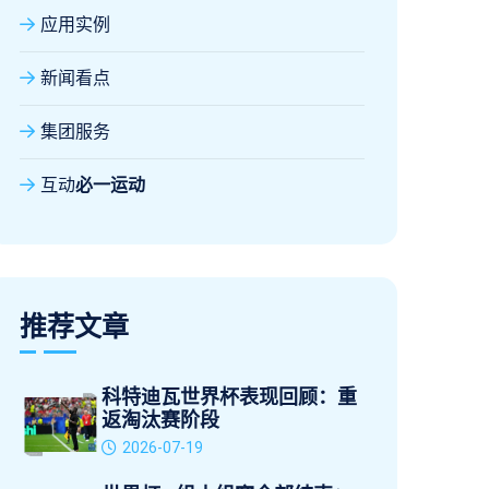
应用实例
新闻看点
集团服务
互动
必一运动
推荐文章
科特迪瓦世界杯表现回顾：重
返淘汰赛阶段
2026-07-19