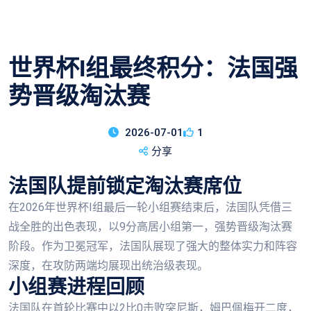
世界杯I组最终积分：法国强
势晋级淘汰赛
2026-07-01
1
分享
法国队提前锁定淘汰赛席位
在2026年世界杯I组最后一轮小组赛结束后，法国队凭借三
战全胜的出色表现，以9分高居小组第一，强势晋级淘汰赛
阶段。作为卫冕冠军，法国队展现了强大的整体实力和阵容
深度，在攻防两端均展现出统治级表现。
小组赛进程回顾
法国队在首轮比赛中以2比0击败突尼斯，姆巴佩梅开二度，