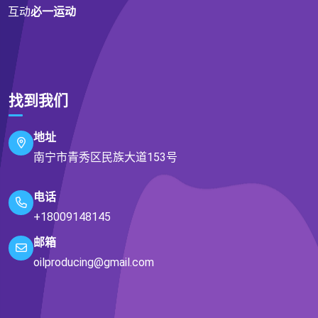
互动
必一运动
找到我们
地址
南宁市青秀区民族大道153号
电话
+18009148145
邮箱
oilproducing@gmail.com