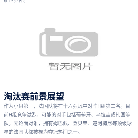
届世界杯。
淘汰赛前景展望
作为小组第一，法国队将在十六强战中对阵H组第二名。目
前H组竞争激烈，可能的对手包括葡萄牙、乌拉圭或韩国等
队。无论面对谁，拥有姆巴佩、登贝莱、楚阿梅尼等顶级球
星的法国队都被视为夺冠热门之一。