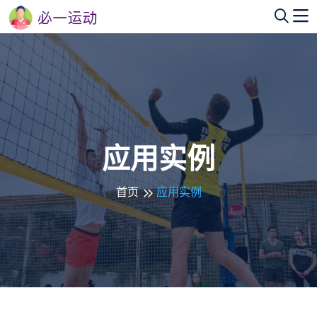
应用实例
首页
应用实例