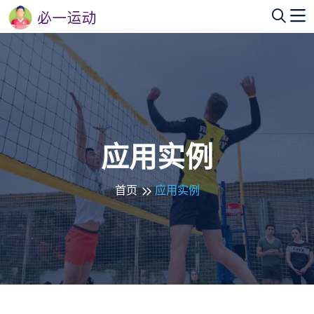
应用实例
首页
应用实例