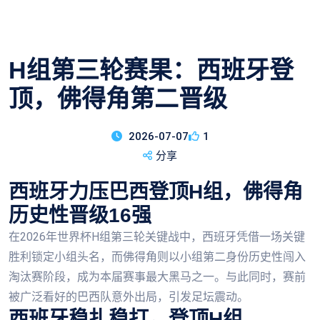
H组第三轮赛果：西班牙登
顶，佛得角第二晋级
2026-07-07
1
分享
西班牙力压巴西登顶H组，佛得角
历史性晋级16强
在2026年世界杯H组第三轮关键战中，西班牙凭借一场关键
胜利锁定小组头名，而佛得角则以小组第二身份历史性闯入
淘汰赛阶段，成为本届赛事最大黑马之一。与此同时，赛前
被广泛看好的巴西队意外出局，引发足坛震动。
西班牙稳扎稳打，登顶H组