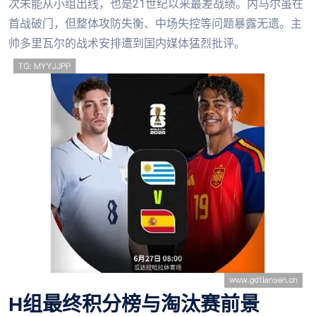
次未能从小组出线，也是21世纪以来最差战绩。内马尔虽在
首战破门，但整体攻防失衡、中场失控等问题暴露无遗。主
帅多里瓦尔的战术安排遭到国内媒体猛烈批评。
H组最终积分榜与淘汰赛前景