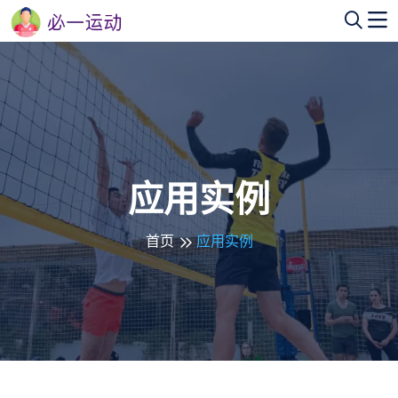
应用实例
首页
应用实例