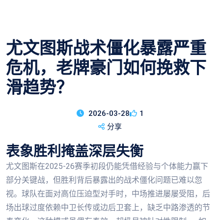
尤文图斯战术僵化暴露严重
危机，老牌豪门如何挽救下
滑趋势？
2026-03-28
1
分享
表象胜利掩盖深层失衡
尤文图斯在2025-26赛季初段仍能凭借经验与个体能力赢下
部分关键战，但胜利背后暴露出的战术僵化问题已难以忽
视。球队在面对高位压迫型对手时，中场推进屡屡受阻，后
场出球过度依赖中卫长传或边后卫套上，缺乏中路渗透的节