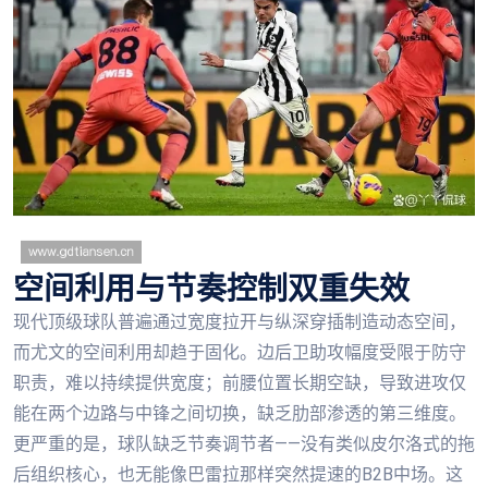
空间利用与节奏控制双重失效
现代顶级球队普遍通过宽度拉开与纵深穿插制造动态空间，
而尤文的空间利用却趋于固化。边后卫助攻幅度受限于防守
职责，难以持续提供宽度；前腰位置长期空缺，导致进攻仅
能在两个边路与中锋之间切换，缺乏肋部渗透的第三维度。
更严重的是，球队缺乏节奏调节者——没有类似皮尔洛式的拖
后组织核心，也无能像巴雷拉那样突然提速的B2B中场。这