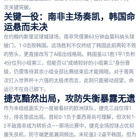
次关键突破。
关键一役：南非主场奏凯，韩国命
运悬而未决
在约翰内斯堡足球城球场，南非凭借第63分钟由莫科纳头球
破门，1-0击败韩国。这场胜利不仅终结了韩国此前两轮不败
的势头，更直接改写了A组出线格局。韩国虽以1胜1平1负积
4分位列小组第三，但能否以“成绩较好的小组第三”身份晋
级，仍需等待其余小组全部比赛结束后才能揭晓。对于曾两
次打入世界杯十六强的太极虎而言，此刻只能被动观望，命
运已不在自己脚下。
捷克黯然出局，攻防失衡暴露无遗
作为本组纸面实力一度被看好的欧洲球队，捷克三战仅得1
分，排名垫底出局。首轮0-1负于墨西哥尚可理解，但次轮1-
2不敌南非成为转折点——那场比赛中，捷克全场控球占优却
屡失良机，防守端更是漏洞频出。末轮虽2-2逼平韩国，但为