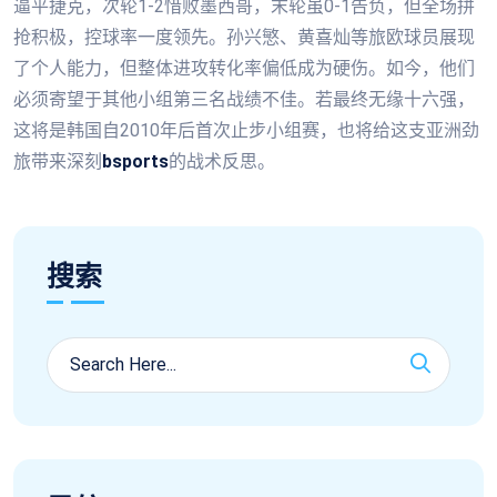
逼平捷克，次轮1-2惜败墨西哥，末轮虽0-1告负，但全场拼
抢积极，控球率一度领先。孙兴慜、黄喜灿等旅欧球员展现
了个人能力，但整体进攻转化率偏低成为硬伤。如今，他们
必须寄望于其他小组第三名战绩不佳。若最终无缘十六强，
这将是韩国自2010年后首次止步小组赛，也将给这支亚洲劲
旅带来深刻
bsports
的战术反思。
搜索