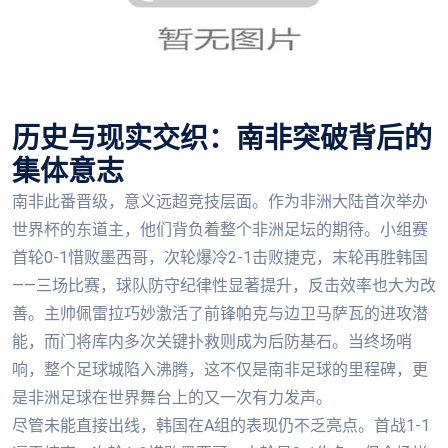
历史与现实交织：南非突破背后的
集体意志
南非此番晋级，意义远超竞技层面。作为非洲大陆首次举办
世界杯的东道主，他们背负着整个非洲足坛的期待。小组赛
首轮0-1惜败墨西哥，次轮爆冷2-1击败捷克，末轮再胜韩国
——三场比赛，球队防守纪律性显著提升，反击效率也大为改
善。主帅佩雷拉巧妙激活了前锋帕克与边卫马萨瓦的进攻潜
能，而门将库内多次关键扑救则成为后防基石。当终场哨
响，整个足球城陷入沸腾，这不仅是南非足球的里程碑，更
是非洲足球在世界舞台上的又一次有力发声。
尽管未能直接出线，韩国在A组的表现仍不乏亮点。首战1-1