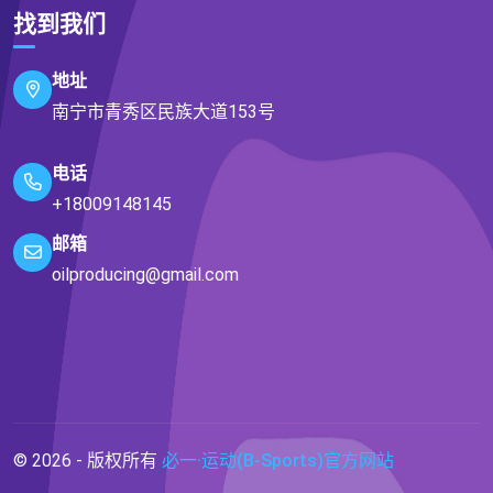
找到我们
地址
南宁市青秀区民族大道153号
电话
+18009148145
邮箱
oilproducing@gmail.com
© 2026 - 版权所有
必一·运动(B-Sports)官方网站