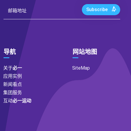
Subscribe
导航
网站地图
关于
必一
SiteMap
应用实例
新闻看点
集团服务
互动
必一运动