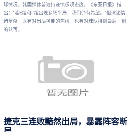
球情况。韩国媒体普遍持谨慎乐观态度，《东亚日报》指
出：“若E组和F组出现多场平局，我们仍有希望。”但球迷情
绪复杂，既有对出局可能的焦虑，也有对球队拼到最后一刻
的认可。
捷克三连败黯然出局，暴露阵容断
层