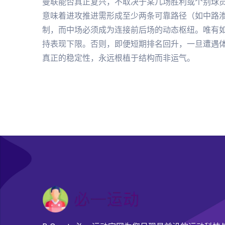
曼联能否真正复兴，不取决于某几场胜利或个别球
意味着进攻推进需形成至少两条可靠路径（如中路
制，而中场必须成为连接前后场的动态枢纽。唯有
持表现下限。否则，即便短期排名回升，一旦遭遇
真正的稳定性，永远根植于结构而非运气。