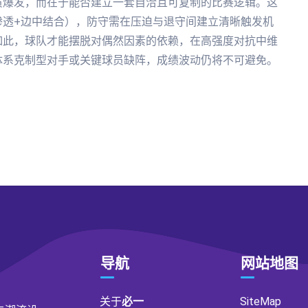
员爆发，而在于能否建立一套自洽且可复制的比赛逻辑。这
渗透+边中结合），防守需在压迫与退守间建立清晰触发机
如此，球队才能摆脱对偶然因素的依赖，在高强度对抗中维
体系克制型对手或关键球员缺阵，成绩波动仍将不可避免。
导航
网站地图
关于
必一
SiteMap