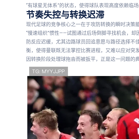
“有球星无体系”的状态，使得球队表现高度依赖临
节奏失控与转换迟滞
现代足球的竞争核心之一在于攻防转换的瞬时决策
“慢速组织”惯性——试图通过后场倒脚寻找机会，
防反应迟缓，尤其边路球员回追意愿与路径选择不
衡，使得曼联既无法掌控比赛进程，又难以应对突
因转换阶段处理球拖沓而被扳平，正是这一问题的