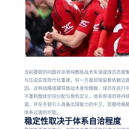
当前曼联的问题并非单纯教练战术失误或球员态度
与压迫实现现代化重建，另一方面却保留着依赖边
因。这种战略摇摆导致战术身份模糊，球员在执行
不重构整体空间分配与角色定义，体系停滞恐将持
道，并在冬窗引入具备出球能力的中卫，若滕哈格
体系过渡的可能。
稳定性取决于体系自洽程度