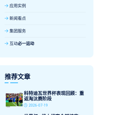
应用实例
新闻看点
集团服务
互动
必一运动
推荐文章
科特迪瓦世界杯表现回顾：重
返淘汰赛阶段
2026-07-19