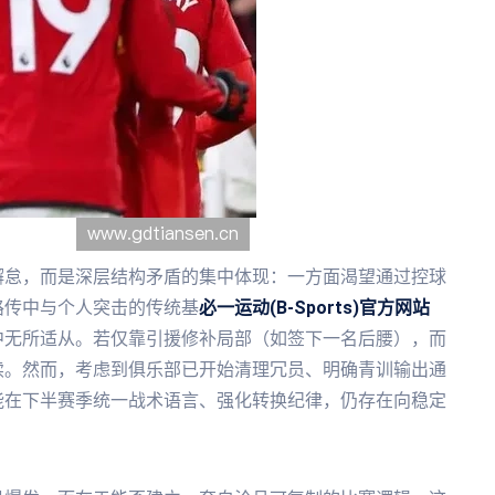
懈怠，而是深层结构矛盾的集中体现：一方面渴望通过控球
路传中与个人突击的传统基
必一运动(B-Sports)官方网站
中无所适从。若仅靠引援修补局部（如签下一名后腰），而
续。然而，考虑到俱乐部已开始清理冗员、明确青训输出通
能在下半赛季统一战术语言、强化转换纪律，仍存在向稳定