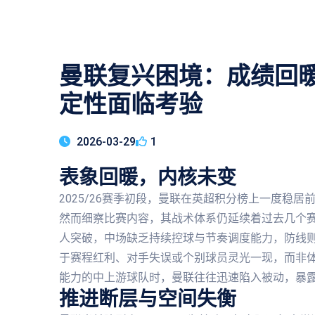
曼联复兴困境：成绩回
定性面临考验
2026-03-29
1
表象回暖，内核未变
2025/26赛季初段，曼联在英超积分榜上一度稳
然而细察比赛内容，其战术体系仍延续着过去几个
人突破，中场缺乏持续控球与节奏调度能力，防线则
于赛程红利、对手失误或个别球员灵光一现，而非
能力的中上游球队时，曼联往往迅速陷入被动，暴
推进断层与空间失衡