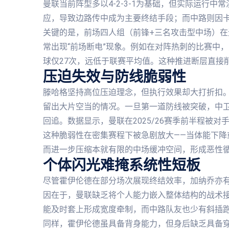
曼联当前阵型多以4-2-3-1为基础，但实际运行中常
应，导致边路传中成为主要终结手段；而中路则因
关键的是，前场四人组（前锋+三名攻击型中场）
常出现“前场断电”现象。例如在对阵热刺的比赛中
球仅27次，远低于联赛平均值。这种推进断层直接
压迫失效与防线脆弱性
滕哈格坚持高位压迫理念，但执行效果却大打折扣
留出大片空当的情况。一旦第一道防线被突破，中卫
回追。数据显示，曼联在2025/26赛季前半程被
这种脆弱性在密集赛程下被急剧放大——当体能下
而进一步压缩本就有限的中场缓冲空间，形成恶性
个体闪光难掩系统性短板
尽管霍伊伦德在部分场次展现终结效率，加纳乔亦
因在于，曼联缺乏将个人能力嵌入整体结构的战术
能及时套上形成宽度牵制，而中路队友也少有斜插
同样，霍伊伦德虽具备背身能力，但身后缺乏具备