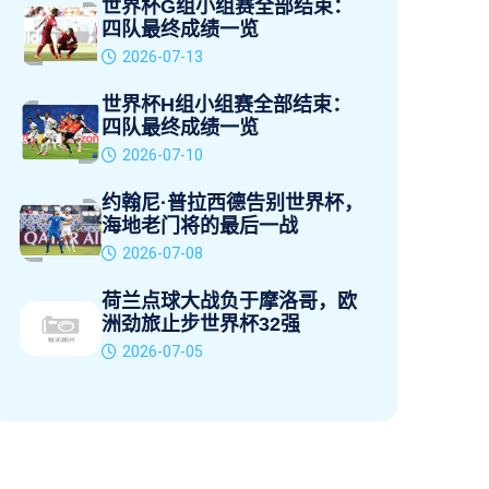
世界杯G组小组赛全部结束：
四队最终成绩一览
2026-07-13
世界杯H组小组赛全部结束：
四队最终成绩一览
2026-07-10
约翰尼·普拉西德告别世界杯，
海地老门将的最后一战
2026-07-08
荷兰点球大战负于摩洛哥，欧
洲劲旅止步世界杯32强
2026-07-05