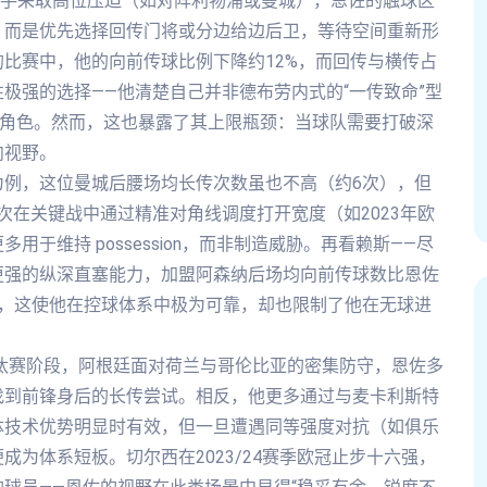
手采取高位压迫（如对阵利物浦或曼城），恩佐的触球区
，而是优先选择回传门将或分边给边后卫，等待空间重新形
比赛中，他的向前传球比例下降约12%，而回传与横传占
极强的选择——他清楚自己并非德布劳内式的“一传致命”型
”角色。然而，这也暴露了其上限瓶颈：当球队需要打破深
向视野。
为例，这位曼城后腰场均长传次数虽也不高（约6次），但
多次在关键战中通过精准对角线调度打开宽度（如2023年欧
于维持 possession，而非制造威胁。再看赖斯——尽
更强的纵深直塞能力，加盟阿森纳后场均向前传球数比恩佐
最重，这使他在控球体系中极为可靠，却也限制了他在无球进
淘汰赛阶段，阿根廷面对荷兰与哥伦比亚的密集防守，恩佐多
找到前锋身后的长传尝试。相反，他更多通过与麦卡利斯特
体技术优势明显时有效，但一旦遭遇同等强度对抗（如俱乐
为体系短板。切尔西在2023/24赛季欧冠止步十六强，