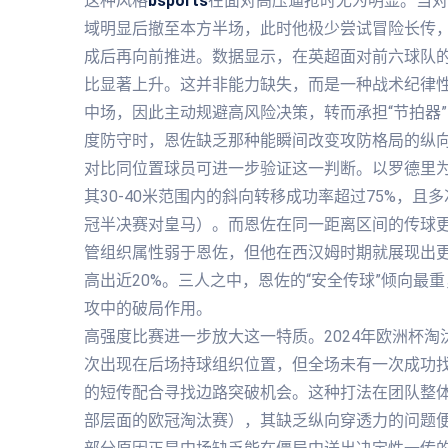
这种风格
bsports
在面对高压逼抢时尤为明显。当对
域明显后撤至本方半场，此时他极少尝试冒险长传
成后再向前推进。数据显示，在英超面对前六球队的
比显著上升。这并非能力缺失，而是一种战术纪律性
中场，因此主动规避高风险决策，转而承担“节拍器
度防守时，恩佐缺乏那种能瞬间改变攻防格局的纵
对比同位置球员可进一步验证这一判断。以罗德里
其30-40米范围内的斜向转移成功率超过75%，且
冠半决赛对皇马）。而恩佐在同一距离区间的传球更多用
管组织属性弱于恩佐，但他在西汉姆时期就展现出
高出近20%。三人之中，恩佐的“安全传球”倾向
攻中的破局作用。
高强度比赛进一步放大这一特质。2024年欧洲杯
次出现在后场持球组织位置，但全场未有一次成功
的短传配合寻找边路突破机会。这种打法在团队整
部层面的欧冠淘汰赛），其缺乏纵向穿透力的问题便成