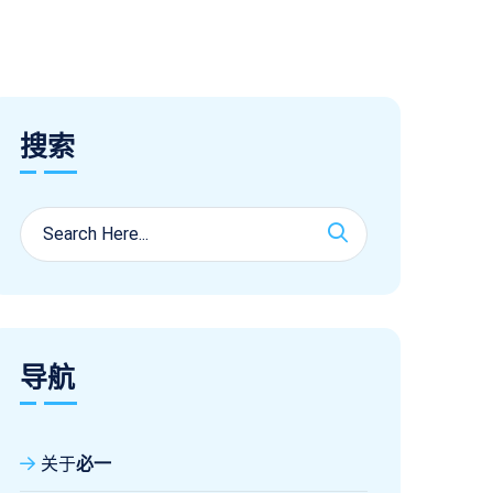
搜索
导航
关于
必一