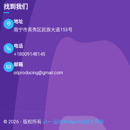
找到我们
地址
南宁市青秀区民族大道153号
电话
+18009148145
邮箱
oilproducing@gmail.com
© 2026 - 版权所有
必一·运动(B-Sports)官方网站