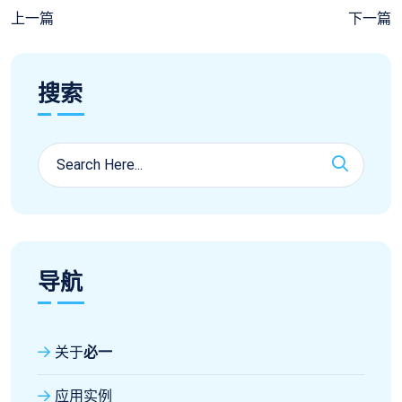
上一篇
下一篇
搜索
导航
关于
必一
应用实例