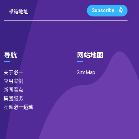
Subscribe
导航
网站地图
关于
必一
SiteMap
应用实例
新闻看点
集团服务
互动
必一运动