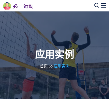
应用实例
首页
应用实例