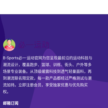
B-Sports必一·运动官网为您呈现最前沿的运动科技与
潮流设计，覆盖跑步、篮球、训练、街头、户外等多
场景专业装备。从顶级缓震科技到透气轻量面料，再
到潮流联名限定款，每一款产品都经过严格测试与潮
流加持。立即注册会员，享受独家优惠与优先购买
权。
邮箱订阅